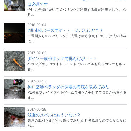
は必須です
今回も先週に続いてメバリングに出撃する事が出来ました。 今
月…
2018-02-04
2週連続ボーズです・・・メバルはどこ？
一週間振りのメバリング。 先週は極寒氷点下の中、指先の痛み
に…
2017-07-03
ダイソー最強タッグで挑んだが・・・
ベランダからのライトワインドでのメバルも終りガシラも冬～
春…
2017-06-15
神戸空港ベランダの深場の海底を攻めてみた
PE弾丸ブレイドライトゲーム専用を入手してフロロから巻き変
え…
2017-05-28
浅瀬のメバルはもういない？
先週の風邪をまだ引っ張っております 鼻風邪なのでなかなかに
治…