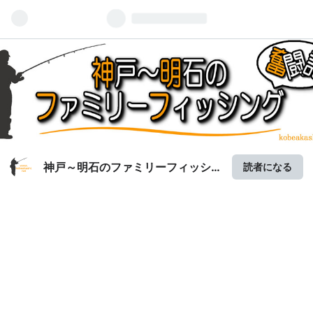
神戸～明石のファミリーフィッシ
読者になる
ング奮闘記 | 関西の釣りをもっと手
軽に楽しむ!!