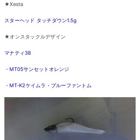
★Xesta
スターヘッド タッチダウン1.5g
★オンスタックルデザイン
マナティ38
・ⅯT05サンセットオレンジ
・ⅯT‐K2ケイムラ・ブルーファントム