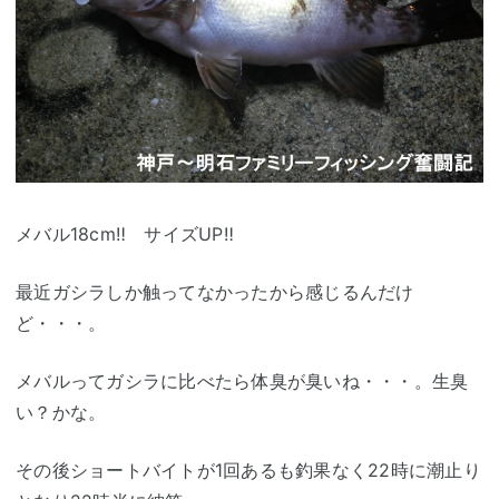
メバル18cm‼ サイズUP‼
最近ガシラしか触ってなかったから感じるんだけ
ど・・・。
メバルってガシラに比べたら体臭が臭いね・・・。生臭
い？かな。
その後ショートバイトが1回あるも釣果なく22時に潮止り