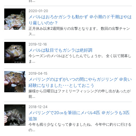
日…
2020-01-20
メバルはおろかガシラも動かず ＠小潮のド干潮はやは
り厳しいのか？
正月休み以来2週間振りの出撃となります。 数回の出撃チャン
ス…
2019-12-16
メバルは駄目でもガシラは絶好調
今シーズンのメバルはどうしたんでしょうか。 全く以て開幕し
ま…
2019-04-15
メバリングのはずがいつの間にやらガジリング ＠良い
経験になりました･･･としておこう
嫁様から日曜日はファミリーフィッシングの申し出があったが
前…
2018-12-24
メバリングで20㎝を筆頭にメバル4匹 ＠ガシラも3匹
追加
今年も残り少なくなって参りましたね。 今年中に釣りに行ける
の…