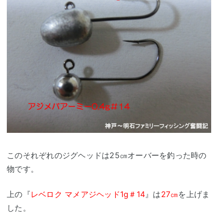
このそれぞれのジグヘッドは25㎝オーバーを釣った時の
物です。
上の『
レベロク マメアジヘッド1g＃14
』は
27㎝
を上げま
した。