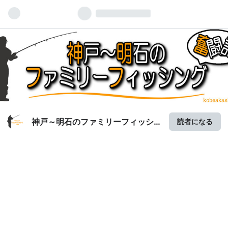
神戸～明石のファミリーフィッシ
読者になる
ング奮闘記 | 関西の釣りをもっと手
軽に楽しむ!!